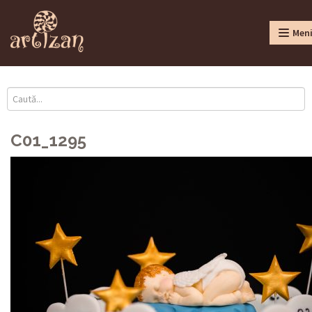
Men
C01_1295