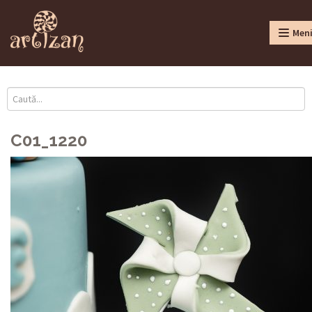
Men
C01_1220