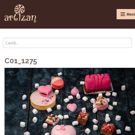
Men
C01_1275