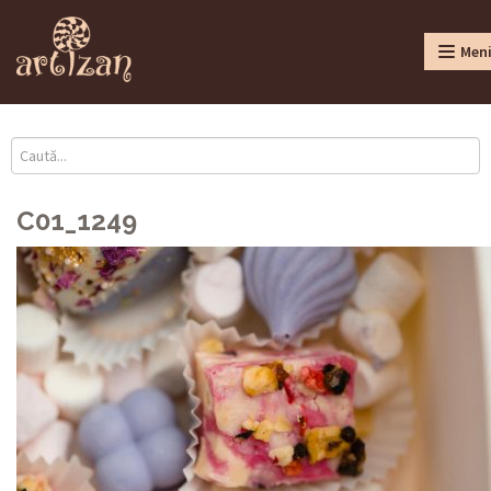
Men
C01_1249