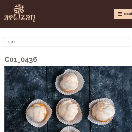
Men
C01_0436