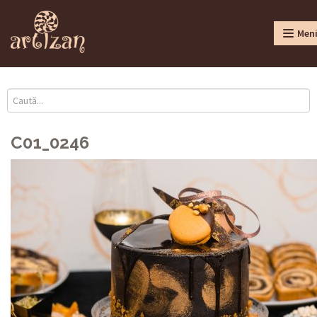
Men
C01_0246