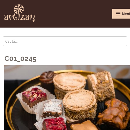
Men
C01_0245