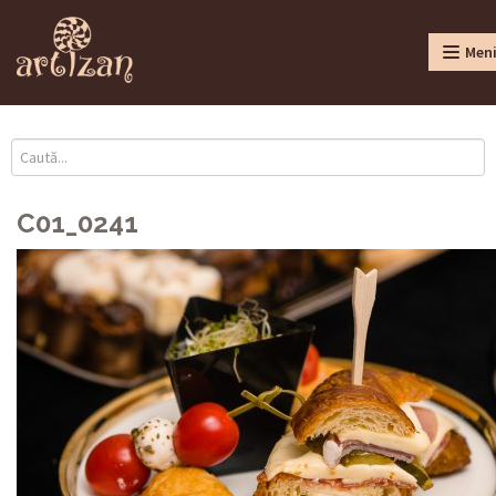
Men
C01_0241