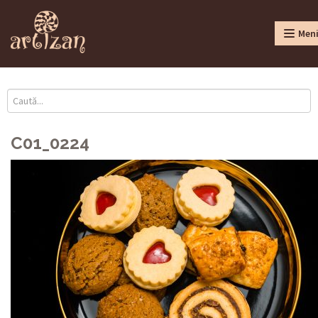
Men
C01_0224