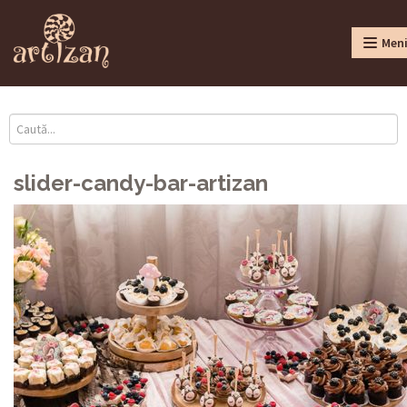
Men
slider-candy-bar-artizan