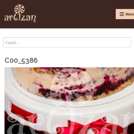
Men
C00_5386