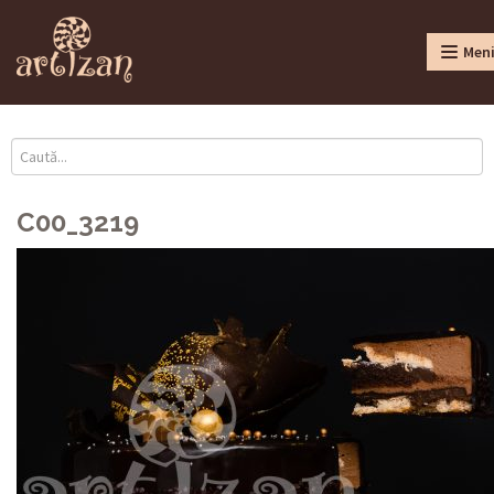
Men
C00_3219