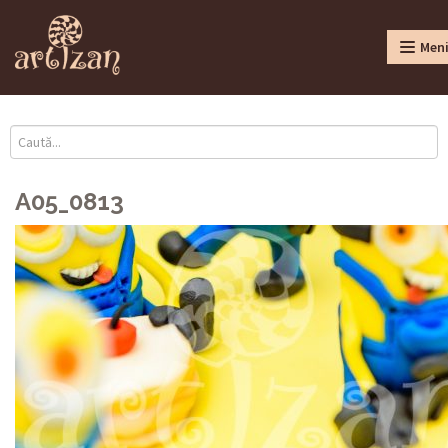
Men
A05_0813