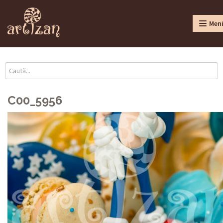
Men
C00_5956